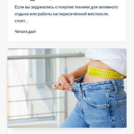
Опубліковано
Если вы задумались о покупке техники для активного
отдыха или работы на пересечённой местности,
стоит…
Читати далі