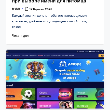
при выборе имени для питомца
lockit
17 Вересня, 2025
Опубліковано
Каждый хозяин хочет, чтобы его питомец имел
красивое, удобное и подходящее имя. От того,
какое…
Читати далі