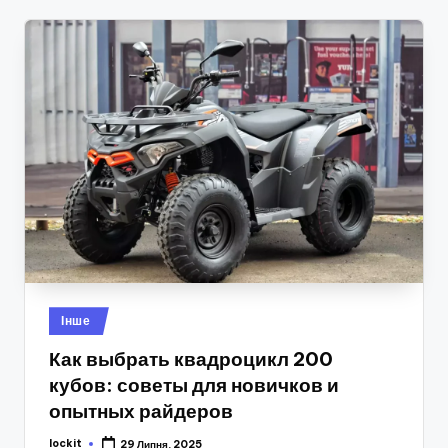
Опубліковано
Інше
у
Как выбрать квадроцикл 200
кубов: советы для новичков и
опытных райдеров
lockit
29 Липня, 2025