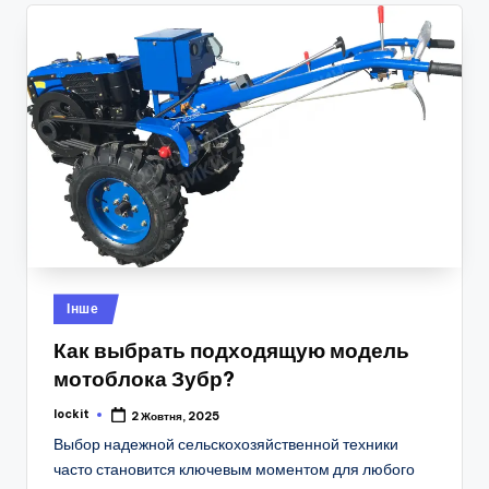
Опубліковано
Інше
у
Как выбрать подходящую модель
мотоблока Зубр?
lockit
2 Жовтня, 2025
Опубліковано
Выбор надежной сельскохозяйственной техники
часто становится ключевым моментом для любого