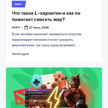
Опубліковано
Інше
у
Что такое L-карнитин и как он
помогает сжигать жир?
lockit
27 Липня, 2025
Опубліковано
Если человек начинает заниматься спортом,
корректирует питание и хочет ускорить
жиросжигание, на слуху сразу возникает…
Читати далі