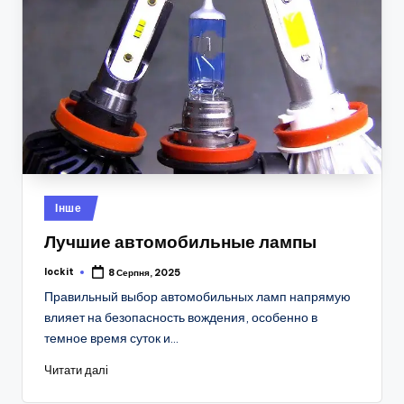
Опубліковано
Інше
у
Лучшие автомобильные лампы
lockit
8 Серпня, 2025
Опубліковано
Правильный выбор автомобильных ламп напрямую
влияет на безопасность вождения, особенно в
темное время суток и…
Читати далі