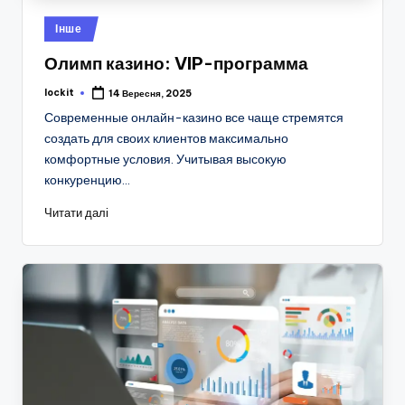
Опубліковано
Інше
у
Олимп казино: VIP-программа
lockit
14 Вересня, 2025
Опубліковано
Современные онлайн-казино все чаще стремятся
создать для своих клиентов максимально
комфортные условия. Учитывая высокую
конкуренцию…
Читати далі