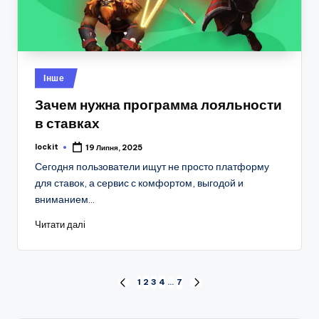
Опубліковано
Інше
у
Зачем нужна программа лояльности
в ставках
lockit
19 Липня, 2025
Опубліковано
Сегодня пользователи ищут не просто платформу
для ставок, а сервис с комфортом, выгодой и
вниманием…
Читати далі
Навігація
1
2
3
4
…
7
ПОПЕРЕДНЯ
НАСТУПНА
СТОРІНКА
СТОРІНКА
записів