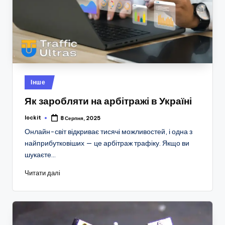
Опубліковано
Інше
у
Як заробляти на арбітражі в Україні
lockit
8 Серпня, 2025
Опубліковано
Онлайн-світ відкриває тисячі можливостей, і одна з
найприбутковіших — це арбітраж трафіку. Якщо ви
шукаєте…
Читати далі