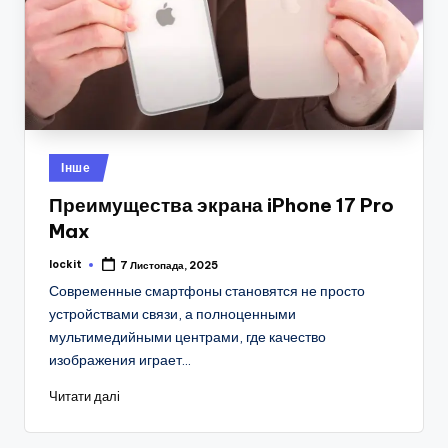
Опубліковано
Інше
у
Преимущества экрана iPhone 17 Pro
Max
lockit
7 Листопада, 2025
Опубліковано
Современные смартфоны становятся не просто
устройствами связи, а полноценными
мультимедийными центрами, где качество
изображения играет…
Читати далі