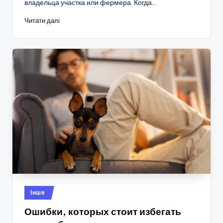
владельца участка или фермера. Когда…
Читати далі
Опубліковано
Інше
у
Ошибки, которых стоит избегать