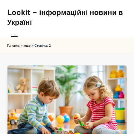
Lockit – інформаційні новини в
Перейти
до
Україні
вмісту
Головна
»
Інше
»
Сторінка 2