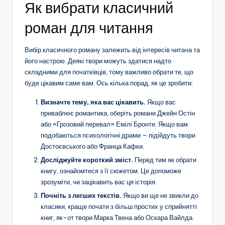
Як вибрати класичний
роман для читання
Вибір класичного роману залежить від інтересів читача та
його настрою. Деякі твори можуть здатися надто
складними для початківців, тому важливо обрати те, що
буде цікавим саме вам. Ось кілька порад, як це зробити:
Визначте тему, яка вас цікавить.
Якщо вас
приваблює романтика, оберіть романи Джейн Остін
або «Грозовий перевал» Емілі Бронте. Якщо вам
подобаються психологічні драми – підійдуть твори
Достоєвського або Франца Кафки.
Досліджуйте короткий зміст.
Перед тим як обрати
книгу, ознайомтеся з її сюжетом. Це допоможе
зрозуміти, чи зацікавить вас ця історія.
Почніть з легших текстів.
Якщо ви ще не звикли до
класики, краще почати з більш простих у сприйнятті
книг, як-от твори Марка Твена або Оскара Вайлда.