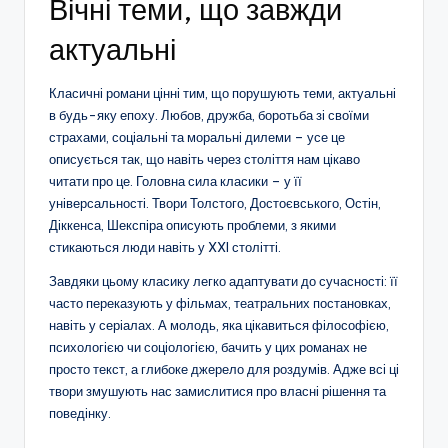
Вічні теми, що завжди
актуальні
Класичні романи цінні тим, що порушують теми, актуальні
в будь-яку епоху. Любов, дружба, боротьба зі своїми
страхами, соціальні та моральні дилеми – усе це
описується так, що навіть через століття нам цікаво
читати про це. Головна сила класики – у її
універсальності. Твори Толстого, Достоєвського, Остін,
Діккенса, Шекспіра описують проблеми, з якими
стикаються люди навіть у XXI столітті.
Завдяки цьому класику легко адаптувати до сучасності: її
часто переказують у фільмах, театральних постановках,
навіть у серіалах. А молодь, яка цікавиться філософією,
психологією чи соціологією, бачить у цих романах не
просто текст, а глибоке джерело для роздумів. Адже всі ці
твори змушують нас замислитися про власні рішення та
поведінку.