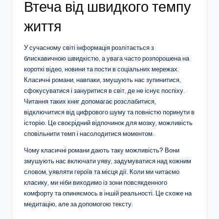
Втеча від швидкого темпу
життя
У сучасному світі інформація розлітається з
блискавичною швидкістю, а увага часто розпорошена на
короткі відео, новини та пости в соціальних мережах.
Класичні романи, навпаки, змушують нас зупинитися,
сфокусуватися і зануритися в світ, де не існує поспіху.
Читання таких книг допомагає розслабитися,
відключитися від цифрового шуму та повністю поринути в
історію. Це своєрідний відпочинок для мозку, можливість
сповільнити темп і насолодитися моментом.
Чому класичні романи дають таку можливість? Вони
змушують нас включати уяву, задумуватися над кожним
словом, уявляти героїв та місця дії. Коли ми читаємо
класику, ми ніби виходимо із зони повсякденного
комфорту та опиняємось в іншій реальності. Це схоже на
медитацію, але за допомогою тексту.