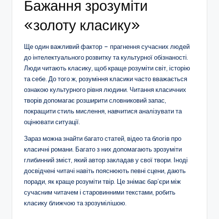
Бажання зрозуміти
«золоту класику»
Ще один важливий фактор – прагнення сучасних людей
до інтелектуального розвитку та культурної обізнаності.
Люди читають класику, щоб краще розуміти світ, історію
та себе. До того ж, розуміння класики часто вважається
ознакою культурного рівня людини. Читання класичних
творів допомагає розширити словниковий запас,
покращити стиль мислення, навчитися аналізувати та
оцінювати ситуації.
Зараз можна знайти багато статей, відео та блогів про
класичні романи. Багато з них допомагають зрозуміти
глибинний зміст, який автор закладав у свої твори. Іноді
досвідчені читачі навіть пояснюють певні сцени, дають
поради, як краще розуміти твір. Це знімає бар’єри між
сучасним читачем і старовинними текстами, робить
класику ближчою та зрозумілішою.