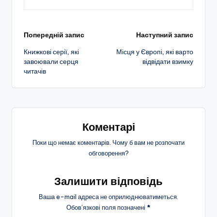
Навігація
Попередній запис
Наступний запис
Книжкові серії, які
Місця у Європі, які варто
по
завоювали серця
відвідати взимку
читачів
запису
Коментарі
Поки що немає коментарів. Чому б вам не розпочати
обговорення?
Залишити відповідь
Ваша e-mail адреса не оприлюднюватиметься.
Обов’язкові поля позначені
*