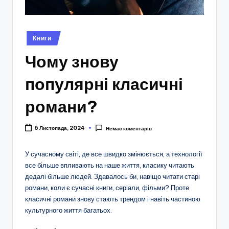
Опубліковано
Книги
у
Чому знову
популярні класичні
романи?
6 Листопада, 2024
Немає коментарів
У сучасному світі, де все швидко змінюється, а технології
все більше впливають на наше життя, класику читають
дедалі більше людей. Здавалось би, навіщо читати старі
романи, коли є сучасні книги, серіали, фільми? Проте
класичні романи знову стають трендом і навіть частиною
культурного життя багатьох.