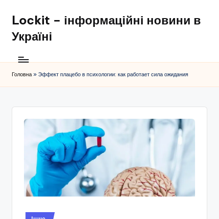
Lockit – інформаційні новини в
Перейти
до
Україні
вмісту
Головна
»
Эффект плацебо в психологии: как работает сила ожидания
Опубліковано
Інше