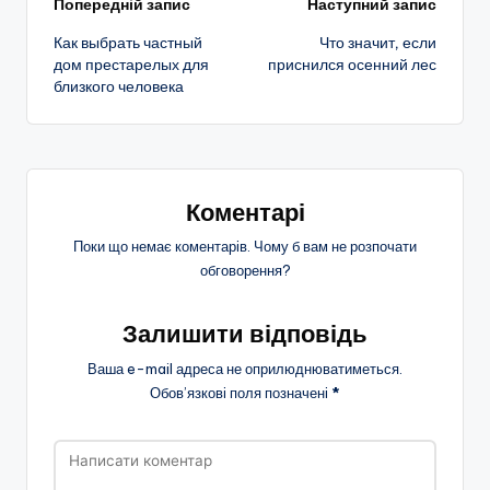
Навігація
Попередній запис
Наступний запис
Как выбрать частный
Что значит, если
по
дом престарелых для
приснился осенний лес
близкого человека
запису
Коментарі
Поки що немає коментарів. Чому б вам не розпочати
обговорення?
Залишити відповідь
Ваша e-mail адреса не оприлюднюватиметься.
Обов’язкові поля позначені
*