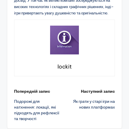
досвід. У той час як великі компанії зосереджуються на
високих технологіях і складних графічних рішеннях, інді-
ігри привертають увагу душевністю та оригінальністю.
lockit
Навігація
Попередній запис
Наступний запис
Подорожі для
Як грати у старі ігри на
по
натхнення: локації, які
нових платформах
підходять для рефлексії
запису
та творчості