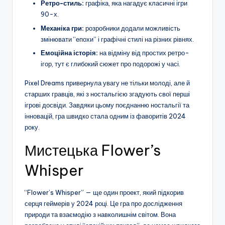
Ретро-стиль:
графіка, яка нагадує класичні ігри
90-х.
Механіка гри:
розробники додали можливість
змінювати “епохи” і графічні стилі на різних рівнях.
Емоційна історія:
на відміну від простих ретро-
ігор, тут є глибокий сюжет про подорожі у часі.
Pixel Dreams привернула увагу не тільки молоді, але й
старших гравців, які з ностальгією згадують свої перші
ігрові досвіди. Завдяки цьому поєднанню ностальгії та
інновацій, гра швидко стала одним із фаворитів 2024
року.
Мистецька Flower’s
Whisper
“Flower’s Whisper” — ще один проект, який підкорив
серця геймерів у 2024 році. Це гра про дослідження
природи та взаємодію з навколишнім світом. Вона