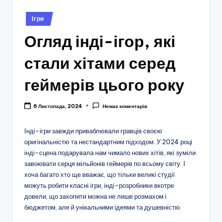
Опубліковано
Ігри
у
Огляд інді-ігор, які
стали хітами серед
геймерів цього року
6 Листопада, 2024
Немає коментарів
Інді-ігри завжди приваблювали гравців своєю
оригінальністю та нестандартним підходом. У 2024 році
інді-сцена подарувала нам чимало нових хітів, які зуміли
завоювати серця мільйонів геймерів по всьому світу. І
хоча багато хто ще вважає, що тільки великі студії
можуть робити класні ігри, інді-розробники вкотре
довели, що захопити можна не лише розмахом і
бюджетом, але й унікальними ідеями та душевністю.