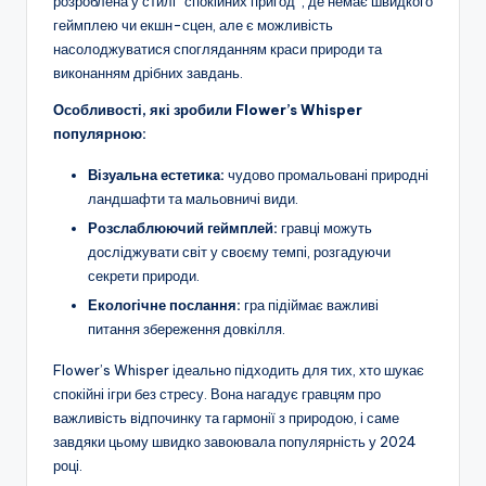
розроблена у стилі “спокійних пригод”, де немає швидкого
геймплею чи екшн-сцен, але є можливість
насолоджуватися спогляданням краси природи та
виконанням дрібних завдань.
Особливості, які зробили Flower’s Whisper
популярною:
Візуальна естетика:
чудово промальовані природні
ландшафти та мальовничі види.
Розслаблюючий геймплей:
гравці можуть
досліджувати світ у своєму темпі, розгадуючи
секрети природи.
Екологічне послання:
гра підіймає важливі
питання збереження довкілля.
Flower’s Whisper ідеально підходить для тих, хто шукає
спокійні ігри без стресу. Вона нагадує гравцям про
важливість відпочинку та гармонії з природою, і саме
завдяки цьому швидко завоювала популярність у 2024
році.