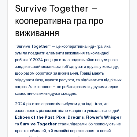
Survive Together —
кооперативна гра про
виживання
“Survive Together” — це кооперативна інді-гра, яка
зуміла поєднати елементи виживання та командної
роботи. У 2024 році гра стала надзвичайно популярною
завдяки своїй можливості об’єднувати друзів у команду,
щоб разом боротися за виживання. Гравці мають
збудувати базу, шукати ресурси, та відбиватися від різних
загроз. Але головне — це робити разом із друзями, адже
самостійно вижити дуже складно.
2024 рік став справжнім вибухом для інді-ігор, які
захоплюють різноманітністю жанрів та унікальністю ідей.
Echoes of the Past
,
Pixel Dreams
,
Flower’s Whisper
та
Survive Together
стали лідерами, бо пропонують не
просто геймплей, а й емоційні переживання та новий