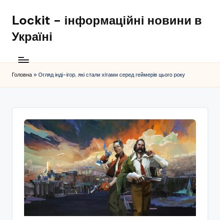
Lockit – інформаційні новини в
Перейти
до
Україні
вмісту
Головна
»
Огляд інді-ігор, які стали хітами серед геймерів цього року