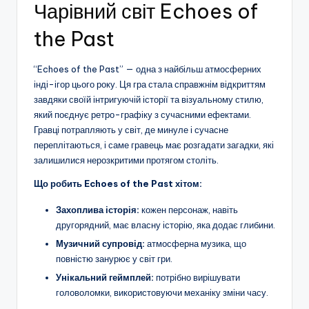
Чарівний світ Echoes of
the Past
“Echoes of the Past” — одна з найбільш атмосферних
інді-ігор цього року. Ця гра стала справжнім відкриттям
завдяки своїй інтригуючій історії та візуальному стилю,
який поєднує ретро-графіку з сучасними ефектами.
Гравці потрапляють у світ, де минуле і сучасне
переплітаються, і саме гравець має розгадати загадки, які
залишилися нерозкритими протягом століть.
Що робить Echoes of the Past хітом:
Захоплива історія:
кожен персонаж, навіть
другорядний, має власну історію, яка додає глибини.
Музичний супровід:
атмосферна музика, що
повністю занурює у світ гри.
Унікальний геймплей:
потрібно вирішувати
головоломки, використовуючи механіку зміни часу.