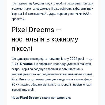
Гра чудово підійде для тих, хто любить захопливі пригоди
з елементами головоломок. Її вже оцінили як фанати інді-
ігор, так і ті, хто зазвичай віддає перевагу великим AAA-
проєктам.
Pixel Dreams —
ностальгія в кожному
пікселі
Ще одна гра, яка здобула популярність у 2024 році, — це
Pixel Dreams
. Це справжня насолода для всіх фанатів
ретро-ігор. Гра поєднує старий піксельний стиль з
новими ідеями та несподіваними сюжетними поворотами.
Pixel Dreams дозволяє гравцям зануритися в атмосферу
90-х і навіть обирати рівні, які стилізовані під різні епохи
ігрової індустрії.
Чому Pixel Dreams стала популярною: