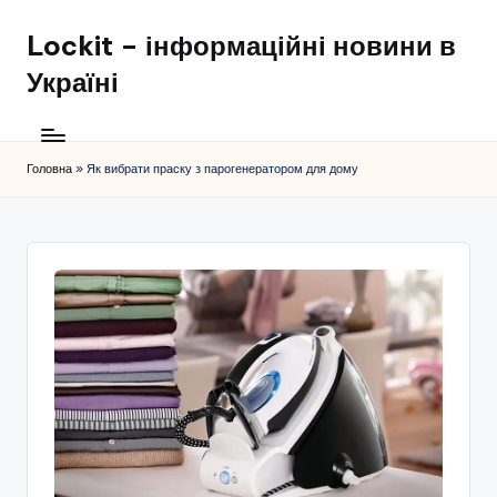
Lockit – інформаційні новини в
Перейти
до
Україні
вмісту
Головна
»
Як вибрати праску з парогенератором для дому