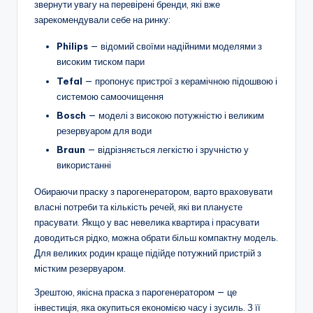
звернути увагу на перевірені бренди, які вже
зарекомендували себе на ринку:
Philips
— відомий своїми надійними моделями з
високим тиском пари
Tefal
— пропонує пристрої з керамічною підошвою і
системою самоочищення
Bosch
— моделі з високою потужністю і великим
резервуаром для води
Braun
— відрізняється легкістю і зручністю у
використанні
Обираючи праску з парогенератором, варто враховувати
власні потреби та кількість речей, які ви плануєте
прасувати. Якщо у вас невелика квартира і прасувати
доводиться рідко, можна обрати більш компактну модель.
Для великих родин краще підійде потужний пристрій з
містким резервуаром.
Зрештою, якісна праска з парогенератором — це
інвестиція, яка окупиться економією часу і зусиль. З її