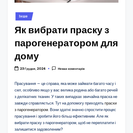
Опубліковано
Інше
у
Як вибрати праску з
парогенератором для
дому
23 Грудня, 2024
Немає коментарів
Прасування — це справа, яка може займати багато часу і
сил, особливо якщо у вас велика родина або багато речей
з делікатних тканин. У таких випадках звичайна праска не
завжди справляється. Тут на допомогу приходять
праски
з парогенератором
. Вони здатні значно спростити процес
прасування і зробити його більш ефективним. Але як
вибрати праску з парогенератором, щоб не переплатити і
залишитися задоволеним?