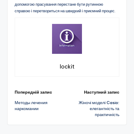
допомогою прасування перестане бути рутинною
справою і перетвориться на швидкий і приємний процес.
lockit
Навігація
Попередній запис
Наступний запис
Методы лечения
Жіночі моделі Casio:
по
наркомании
елегантність та
практичність
запису