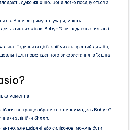
иглядають дуже жіночно. Вони легко поєднуються з
нників. Вони витримують удари, мають
 для активних жінок. Baby-G виглядають стильно і
уальна. Годинники цієї серії мають простий дизайн,
ідеальні для повсякденного використання, а їх ціна
asio?
лька моментів:
сіб життя, краще обрати спортивну модель Baby-G.
инники з лінійки Sheen.
гантно, але шкіряні або силіконові можуть бути