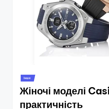
Опубліковано
Інше
у
Жіночі моделі Casi
практичність