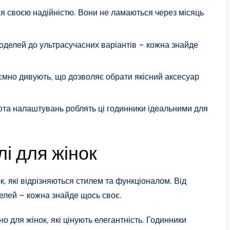
я своєю надійністю. Вони не ламаються через місяць
оделей до ультрасучасних варіантів – кожна знайде
ємно дивують, що дозволяє обрати якісний аксесуар
тота налаштувань роблять ці годинники ідеальними для
і для жінок
, які відрізняються стилем та функціоналом. Від
елей – кожна знайде щось своє.
о для жінок, які цінують елегантність. Годинники