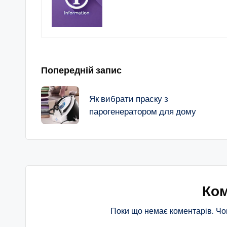
Навігація
Попередній запис
по
Як вибрати праску з
парогенератором для дому
запису
Ком
Поки що немає коментарів. Чо