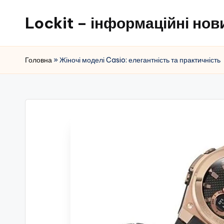
Lockit – інформаційні нови
Перейти
до
вмісту
Головна
»
Жіночі моделі Casio: елегантність та практичність